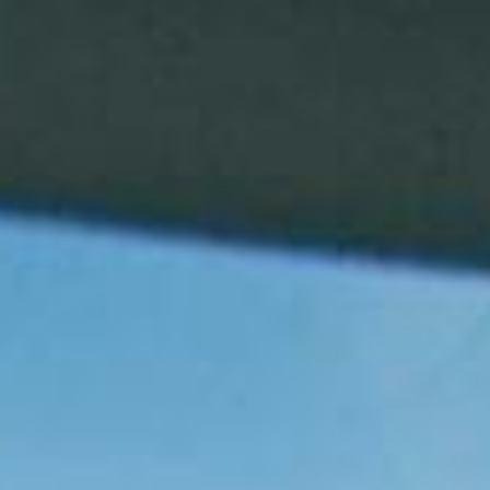
Az oktatód: több ezer sikeres
tanuló, 25 év tapasztalat
Szűcs Attila oktató vagyok több mint 25 év tapasztalattal és
több ezer sikeresen levizsgázott tanulóval segítek
visszaszerezni a vezetési rutint és önbizalmat. Ha Te is
érzed, hogy bizonytalanul vezetsz, stresszelsz, vagy
egyszerűen csak szeretnél felkészülten és biztonságosan
közlekedni, itt a helyed!
A lenti képen látható 2012-es évjáratú manuális váltóval
ellátott 1.0 benzines Toyota Yarissal oktatok. Az autó bevan
pedálozva, ha esetleg szükség lenne rá, áttudom venni az
irányítást.