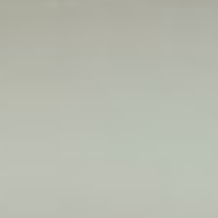
Párok esetében, ha nem mindig az egyik fél
szeretnél vezetni:
Biztonságot keresel, hogy mindketten magabiztosan
vezethessetek, példáúl hétvégi kikapcsolódásokkor.
+36 30 523 0524

TÖLTSD KI AZ ŰRLAPOT