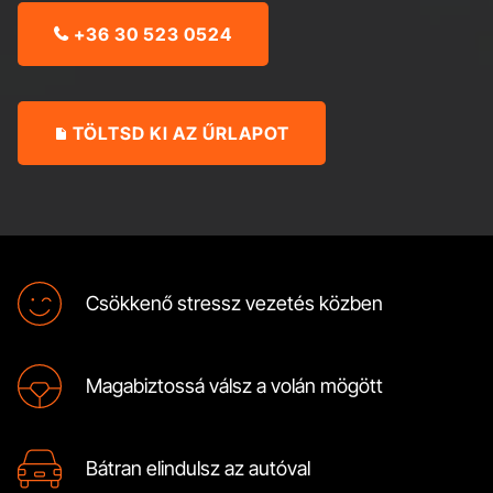
+36 30 523 0524

TÖLTSD KI AZ ŰRLAPOT
Csökkenő stressz vezetés közben
Magabiztossá válsz a volán mögött
Bátran elindulsz az autóval