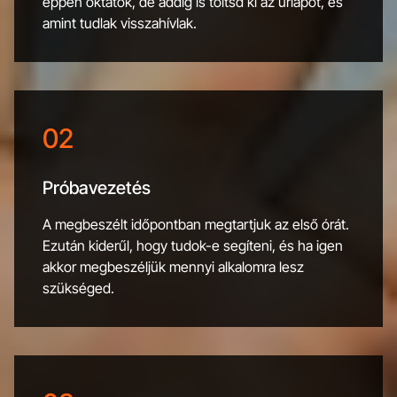
éppen oktatok, de addig is töltsd ki az űrlapot, és
amint tudlak visszahívlak.
02
Próbavezetés
A megbeszélt időpontban megtartjuk az első órát.
Ezután kiderűl, hogy tudok-e segíteni, és ha igen
akkor megbeszéljük mennyi alkalomra lesz
szükséged.