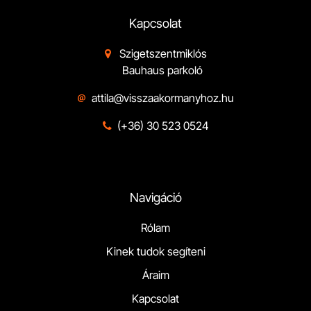
Kapcsolat
Szigetszentmiklós

Bauhaus parkoló
attila@visszaakormanyhoz.hu
(+36) 30 523 0524

Navigáció
Rólam
Kinek tudok segíteni
Áraim
Kapcsolat