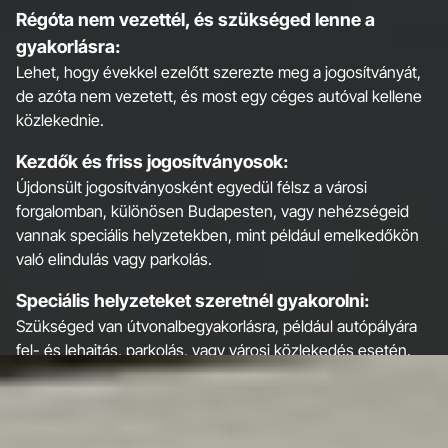
Régóta nem vezettél, és szükséged lenne a
gyakorlásra:
Lehet, hogy évekkel ezelőtt szerezte meg a jogosítványát,
de azóta nem vezetett, és most egy céges autóval kellene
közlekednie.
Kezdők és friss jogosítványosok:
Újdonsült jogosítványosként egyedül félsz a városi
forgalomban, különösen Budapesten, vagy nehézségeid
vannak speciális helyzetekben, mint például emelkedőkön
való elindulás vagy parkolás.
Speciális helyzeteket szeretnél gyakorolni:
Szükséged van útvonalbegyakorlásra, például autópályára
fel- és lehajtás, parkolás, vagy városi közlekedés esetén.
Élethelyzet változás miatt kell újra vezetned:
Házastárs megbetegedése vagy más ok miatt újra a volán
mögé kell ülnöd, de bizonytalansággal küzdesz.