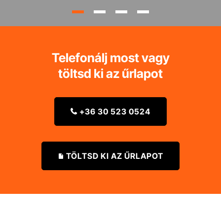
Telefonálj most vagy
töltsd ki az űrlapot
+36 30 523 0524

TÖLTSD KI AZ ŰRLAPOT