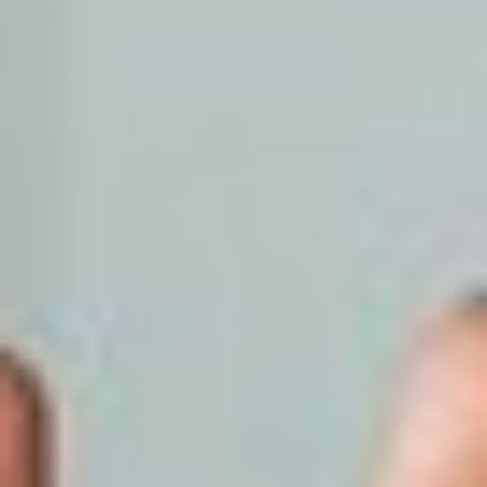
Bp XI.ker. , Bp XXII ker., Bp XXI.ker (Csepel),
Szigetszentmiklós , Halásztelek ,
Szigethalom , Tököl, Taksony ,
Dunaharaszti, Budaörs, Érd, Diósd.