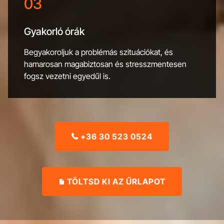
03
Gyakorló órák
Begyakoroljuk a problémás szituációkat, és
hamarosan magabiztosan és stresszmentesen
fogsz vezetni egyedűl is.
+36 30 523 0524

TÖLTSD KI AZ ŰRLAPOT