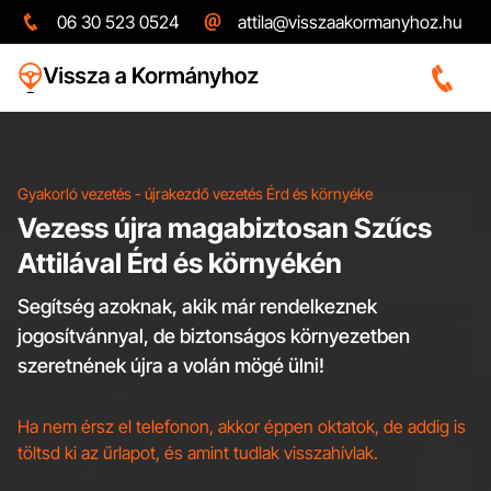
06 30 523 0524
attila@visszaakormanyhoz.hu
Gyakorló vezetés - újrakezdő vezetés Érd és környéke
Vezess újra magabiztosan Szűcs
Attilával Érd és környékén
Segítség azoknak, akik már rendelkeznek
jogosítvánnyal, de biztonságos környezetben
szeretnének újra a volán mögé ülni!
Ha nem érsz el telefonon, akkor éppen oktatok, de addig is
töltsd ki az űrlapot, és amint tudlak visszahívlak.