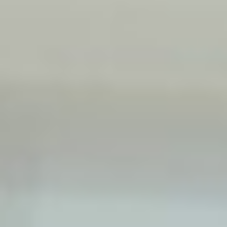
Mennyibe kerül a
gyakorlóvezetés?
1 alkalom 100 perc és 24.000Ft-ba kerül.
A találkozási pont a Szigetszentmiklósi
Bauhaus parkolójában történik, vagy a
Kelenföldi pályaudvarnál az Etele téren (lenti
kép), amik tömegközlekedéssel könnyedén
megközelíthető.
A háztól-házig szolgáltatás 20% (4.800 Ft) -
os felár ellenében megoldható a következő
lokációk esetében: