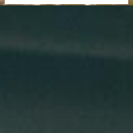
Megváltozott élethelyzet miatt újra vezetned kell?
+36 30 523 0524

TÖLTSD KI AZ ŰRLAPOT
Ha nem érsz el telefonon, akkor éppen oktatok, de addig is
töltsd ki az űrlapot, és amint tudlak visszahívlak.