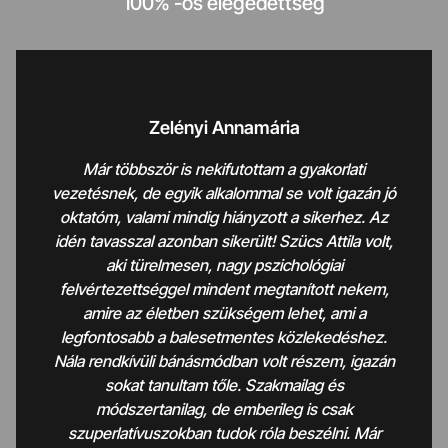
100% -os elégedettség
Zelényi Annamária
Már többször is nekifutottam a gyakorlati
vezetésnek, de egyik alkalommal se volt igazán jó
oktatóm, valami mindig hiányzott a sikerhez. Az
idén tavasszal azonban sikerült! Szücs Attila volt,
aki türelmesen, nagy pszichológiai
felvértezettséggel mindent megtanított nekem,
amire az életben szükségem lehet, ami a
legfontosabb a balesetmentes közlekedéshez.
Nála rendkívüli bánásmódban volt részem, igazán
sokat tanultam tőle. Szakmailag és
módszertanilag, de emberileg is csak
szuperlatívuszokban tudok róla beszélni. Már