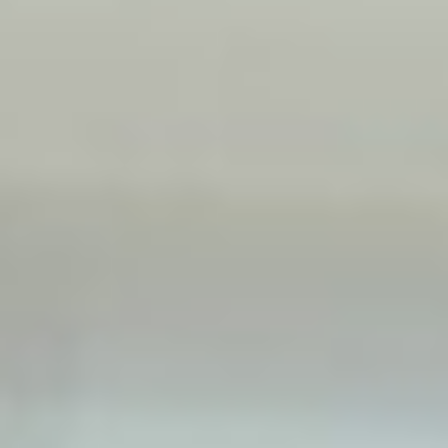
Mennyibe kerül a
gyakorlóvezetés?
1 alkalom 100 perc és 24.000Ft-ba kerül.
A találkozási pont a Szigetszentmiklósi
Bauhaus parkolójában történik, vagy a
Kelenföldi pályaudvarnál az Etele téren (lenti
kép), amik tömegközlekedéssel könnyedén
megközelíthető.
A háztól-házig szolgáltatás 20% (4.800 Ft) -
os felár ellenében megoldható a következő