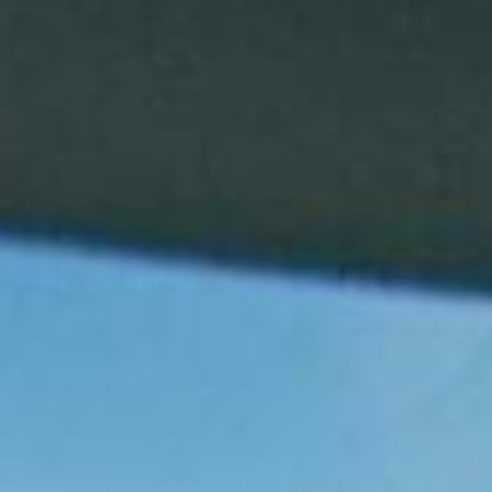
Az oktatód: több ezer sikeres
tanuló, 25 év tapasztalat
Szűcs Attila oktató vagyok több mint 25 év tapasztalattal és
több ezer sikeresen levizsgázott tanulóval segítek
visszaszerezni a vezetési rutint és önbizalmat. Ha Te is
érzed, hogy bizonytalanul vezetsz, stresszelsz, vagy
egyszerűen csak szeretnél felkészülten és biztonságosan
közlekedni, itt a helyed!
A lenti képen látható 2012-es évjáratú manuális váltóval
ellátott 1.0 benzines Toyota Yarissal oktatok. Az autó bevan
pedálozva, ha esetleg szükség lenne rá, áttudom venni az
irányítást.