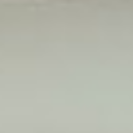
Házastárs megbetegedése vagy más ok miatt újra a volán
mögé kell ülnöd, de bizonytalansággal küzdesz.
Párok esetében, ha nem mindig az egyik fél
szeretnél vezetni:
Biztonságot keresel, hogy mindketten magabiztosan
vezethessetek, példáúl hétvégi kikapcsolódásokkor.
+36 30 523 0524

TÖLTSD KI AZ ŰRLAPOT