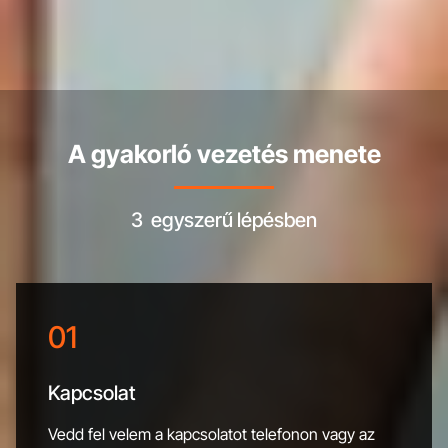
A gyakorló vezetés menete
3 egyszerű lépésben
01
Kapcsolat
Vedd fel velem a kapcsolatot telefonon vagy az