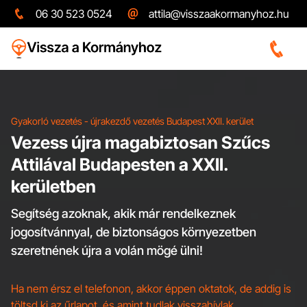
06 30 523 0524
attila@visszaakormanyhoz.hu
Gyakorló vezetés - újrakezdő vezetés Budapest XXII. kerület
Vezess újra magabiztosan Szűcs
Attilával Budapesten a XXII.
kerületben
Segítség azoknak, akik már rendelkeznek
jogosítvánnyal, de biztonságos környezetben
szeretnének újra a volán mögé ülni!
Ha nem érsz el telefonon, akkor éppen oktatok, de addig is
töltsd ki az űrlapot, és amint tudlak visszahívlak.