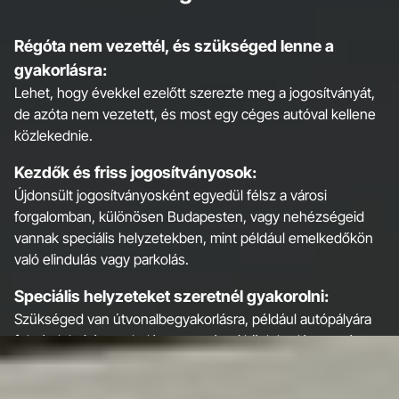
Régóta nem vezettél, és szükséged lenne a
gyakorlásra:
Lehet, hogy évekkel ezelőtt szerezte meg a jogosítványát,
de azóta nem vezetett, és most egy céges autóval kellene
közlekednie.
Kezdők és friss jogosítványosok:
Újdonsült jogosítványosként egyedül félsz a városi
forgalomban, különösen Budapesten, vagy nehézségeid
vannak speciális helyzetekben, mint például emelkedőkön
való elindulás vagy parkolás.
Speciális helyzeteket szeretnél gyakorolni:
Szükséged van útvonalbegyakorlásra, például autópályára
fel- és lehajtás, parkolás, vagy városi közlekedés esetén.
Élethelyzet változás miatt kell újra vezetned: