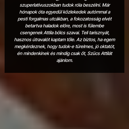
szuperlatívuszokban tudok róla beszélni. Már
hónapok óta egyedül közlekedek autómmal a
pesti forgalmas utcákban, a fokozatosság elvét
betartva haladok előre, most is fülembe
csengenek Attila bölcs szavai. Teli tarisznyát,
hasznos útravalót kaptam tőle. Az biztos, ha egem
megkérdeznek, hogy tudok-e türelmes, jó oktatót,
én mindenkinek és mindig csak őt, Szücs Attilát
ajánlom.