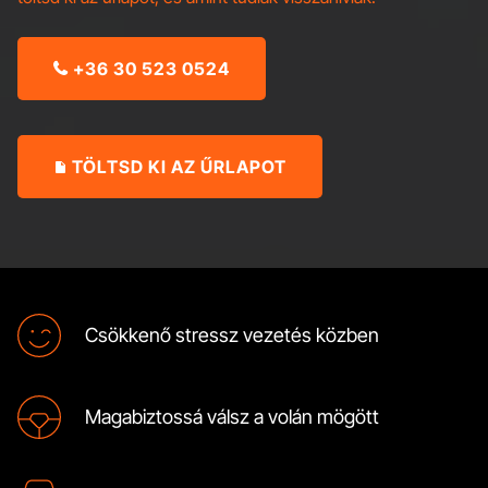
+36 30 523 0524

TÖLTSD KI AZ ŰRLAPOT
Csökkenő stressz vezetés közben
Magabiztossá válsz a volán mögött