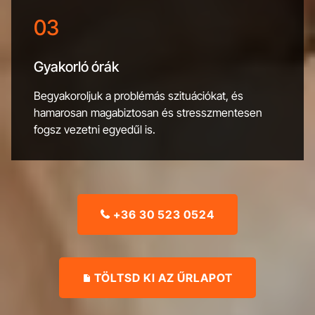
03
Gyakorló órák
Begyakoroljuk a problémás szituációkat, és
hamarosan magabiztosan és stresszmentesen
fogsz vezetni egyedűl is.
+36 30 523 0524

TÖLTSD KI AZ ŰRLAPOT