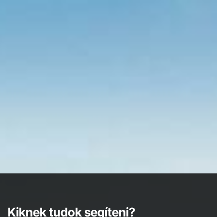
Kiknek tudok segíteni?