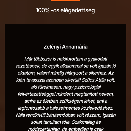
100% -os elégedettség
Zelényi Annamária
Már többször is nekifutottam a gyakorlati
vezetésnek, de egyik alkalommal se volt igazán jó
oktatóm, valami mindig hiányzott a sikerhez. Az
idén tavasszal azonban sikerült! Szücs Attila volt,
aki türelmesen, nagy pszichológiai
felvértezettséggel mindent megtanított nekem,
amire az életben szükségem lehet, ami a
legfontosabb a balesetmentes közlekedéshez.
Nála rendkívüli bánásmódban volt részem, igazán
sokat tanultam tőle. Szakmailag és
módszertanilag, de emberileg is csak