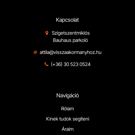
Kapcsolat
Szigetszentmiklós

Bauhaus parkoló
attila@visszaakormanyhoz.hu
(+36) 30 523 0524

Navigáció
Rólam
Kinek tudok segíteni
Áraim