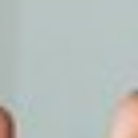
lokációk esetében:
Bp XI.ker. , Bp XXII ker., Bp XXI.ker (Csepel),
Szigetszentmiklós , Halásztelek ,
Szigethalom , Tököl, Taksony ,
Dunaharaszti, Budaörs, Érd, Diósd.