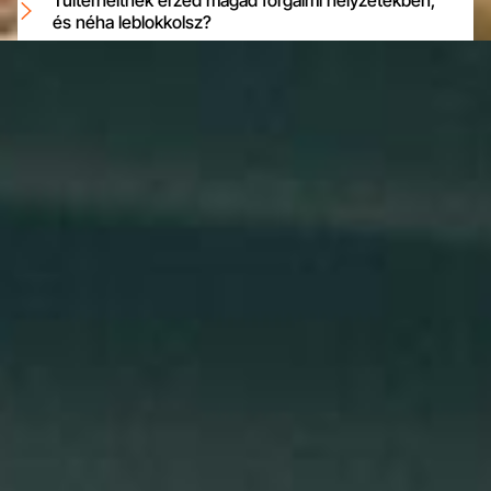
Túlterheltnek érzed magad forgalmi helyzetekben,
és néha leblokkolsz?
Megváltozott élethelyzet miatt újra vezetned kell?
+36 30 523 0524

TÖLTSD KI AZ ŰRLAPOT
Ha nem érsz el telefonon, akkor éppen oktatok, de addig is
töltsd ki az űrlapot, és amint tudlak visszahívlak.